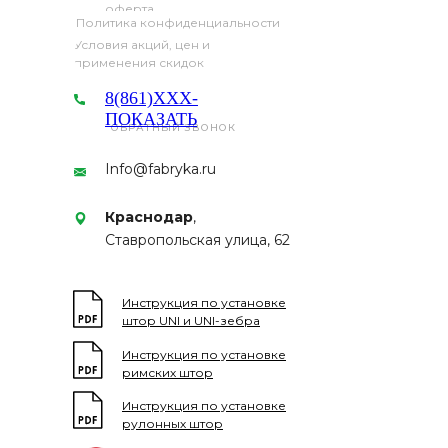
оферта
Политика конфиденциальности
Условия акций, цен и
применения скидок
8(861)XXX-
ПОКАЗАТЬ
ОБРАТНЫЙ ЗВОНОК
Info@fabryka.ru
Краснодар
,
Ставропольская улица, 62
Инструкция по установке
штор UNI и UNI-зебра
Инструкция по установке
римских штор
Инструкция по установке
рулонных штор