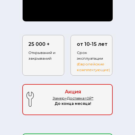
25 000 +
от 10-15 лет
Открываний и
Срок
закрываний
эксплуатации
(Европейские
комплектующие)
Фабрика.ру на карте Ступино — Яндекс.Карты
Акция
Замер+Доставка=0₽*
До конца месяца!