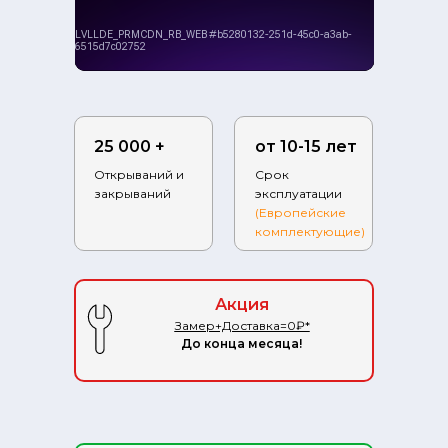
25 000 +
от 10-15 лет
Открываний и
Срок
закрываний
эксплуатации
(Европейские
комплектующие)
Фабрика.ру на карте Ступино — Яндекс.Карты
Акция
Замер+Доставка=0₽*
До конца месяца!