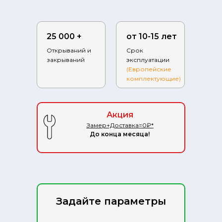
25 000 +
от 10-15 лет
Открываний и
Срок
закрываний
эксплуатации
(Европейские
комплектующие)
Фабрика.ру на карте Ступино — Яндекс.Карты
Акция
Замер+Доставка=0₽*
До конца месяца!
Задайте параметры