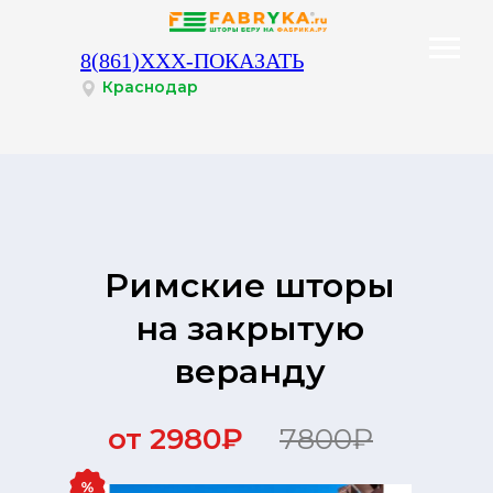
Фабрика.ру на карте Ступино — Яндекс.Карты
8(861)XXX-ПОКАЗАТЬ
Краснодар
График работы филиалов Краснодар с 10:00 до 20:00
Римские шторы
Для расчёта стоимости
на закрытую
веранду
от 2980₽
7800₽