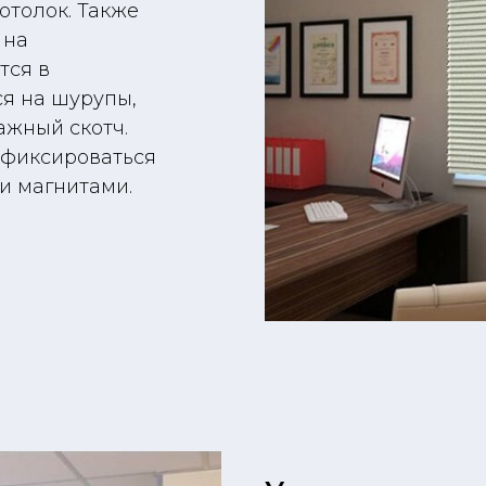
потолок. Также
 на
тся в
ся на шурупы,
ажный скотч.
 фиксироваться
и магнитами.