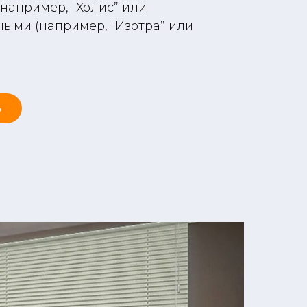
например, “Холис” или
ными (например, “Изотра” или
ь