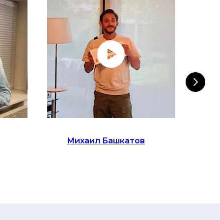
Михаил Башкатов
Е
М