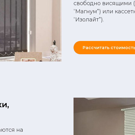
свободно висящими (
“Магнум”) или кассет
“Изолайт”).
Рассчитать стоимост
и,
аются на