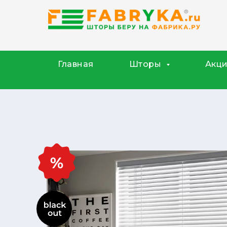
Фабрика.ру на карте Ступино — Яндекс.Карты
Главная
Шторы
Акц
Для
расчёта
стоимости